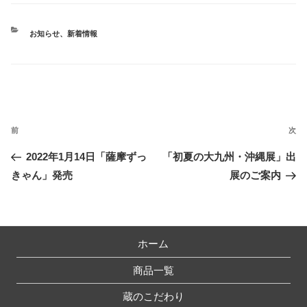
カ
お知らせ
、
新着情報
テ
ゴ
リ
投
ー
稿
前
次
前
次
ナ
の
の
2022年1月14日「薩摩ずっ
「初夏の大九州・沖縄展」出
ビ
投
投
きゃん」発売
展のご案内
ゲ
稿
稿
ー
シ
ョ
ホーム
ン
商品一覧
蔵のこだわり