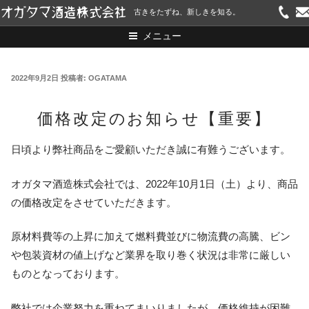
コ
古きをたずね、新しきを知る。
ン
メニュー
テ
ン
ツ
投
2022年9月2日
投稿者:
OGATAMA
へ
稿
ス
価格改定のお知らせ【重要】
日:
キ
ッ
日頃より弊社商品をご愛顧いただき誠に有難うございます。
プ
オガタマ酒造株式会社では、2022年10月1日（土）より、商品
の価格改定をさせていただきます。
原材料費等の上昇に加えて燃料費並びに物流費の高騰、ビン
や包装資材の値上げなど業界を取り巻く状況は非常に厳しい
ものとなっております。
弊社では企業努力を重ねてまいりましたが、価格維持が困難