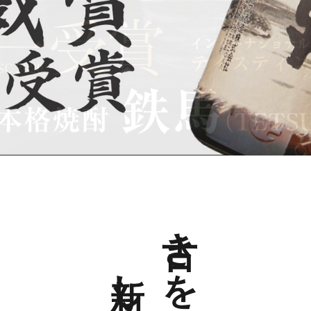
き
を
し
ね
き