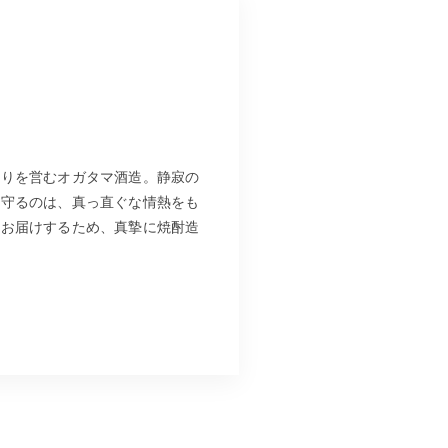
造りを営むオガタマ酒造。静寂の
見守るのは、真っ直ぐな情熱をも
をお届けするため、真摯に焼酎造