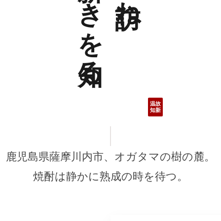
、
を
る
。
鹿児島県薩摩川内市、オガタマの樹の麓。
焼酎は静かに熟成の時を待つ。