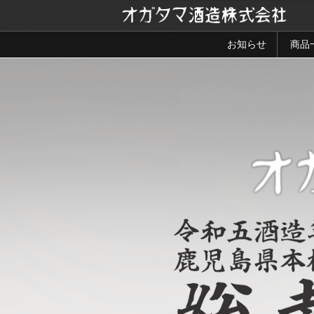
コ
ン
テ
お知らせ
商品
ン
ツ
へ
ス
キ
ッ
プ