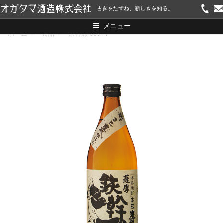
コ
古きをたずね、新しきを知る。
ン
メニュー
テ
ホーム
>
商品
>
鉄幹黒 900ml
ン
ツ
へ
ス
キ
ッ
プ