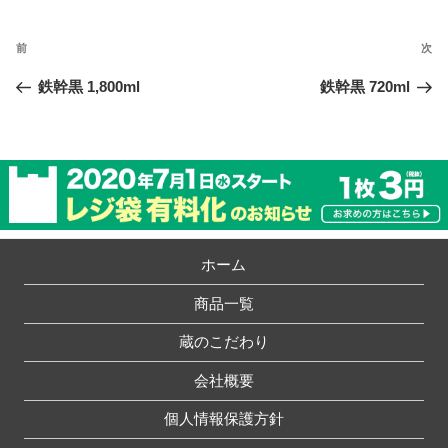
投
稿
前
次
前
次
ナ
の
の
鉄幹黒 1,800ml
鉄幹黒 720ml
ビ
投
投
ゲ
稿
稿
ー
シ
ョ
ン
ホーム
商品一覧
蔵のこだわり
会社概要
個人情報保護方針