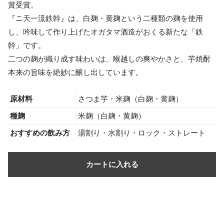
賞受賞。
『ニ天一流鉄幹』は、白麹・黄麹という二種類の麹を使用
し、吟味して作り上げたオガタマ酒造がおくる新たな「鉄
幹」です。
二つの麹が織り成す味わいは、喉越しの爽やかさと、芋焼酎
本来の旨味を絶妙に醸し出しています。
原材料
さつま芋・米麹（白麹・黄麹）
種麹
米麹（白麹・黄麹）
おすすめの飲み方
湯割り・水割り・ロック・ストレート
投