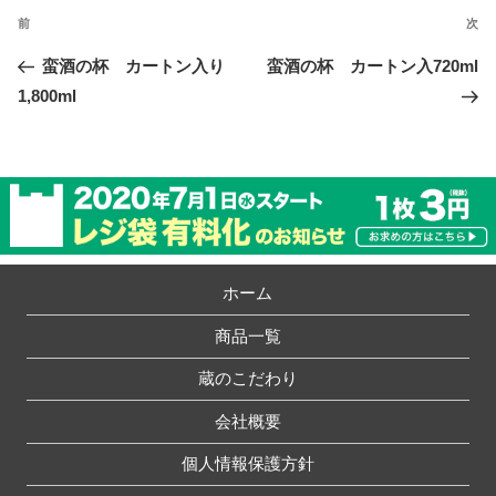
稿
前
次
前
次
ナ
の
の
蛮酒の杯 カートン入り
蛮酒の杯 カートン入720ml
ビ
投
投
1,800ml
ゲ
稿
稿
ー
シ
ョ
ン
ホーム
商品一覧
蔵のこだわり
会社概要
個人情報保護方針