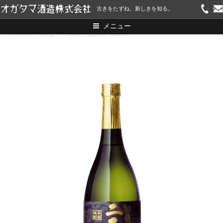
コ
古きをたずね、新しきを知る。
ン
メニュー
テ
ホーム
>
商品
>
二天一流鉄幹 720ml
ン
ツ
へ
ス
キ
ッ
プ