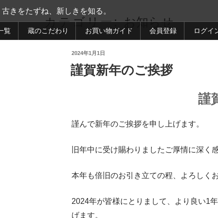
古きをたずね、新しきを知る。
カテゴリー:
お知らせ
一覧
蔵のこだわり
お買い物ガイド
会員登録
ログイ
投
2024年1月1日
謹賀新年のご挨拶
稿
日:
謹賀新年の
謹んで新年のご挨拶を申し上げます。
旧年中に受け賜わりましたご厚情に深く
本年も倍旧のお引き立ての程、よろしく
2024年が皆様にとりまして、より良い1
げます。