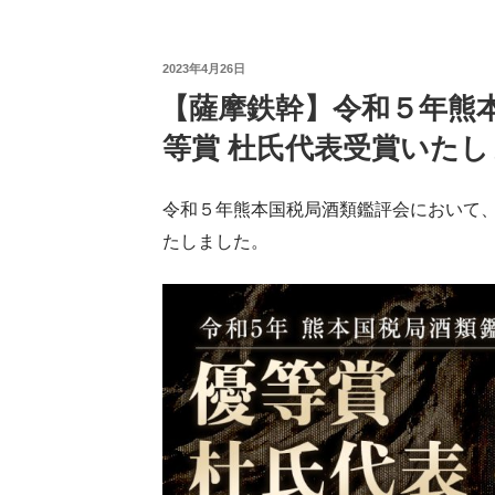
投
2023年4月26日
【薩摩鉄幹】令和５年熊本
稿
日:
等賞 杜氏代表受賞いた
令和５年熊本国税局酒類鑑評会において
たしました。