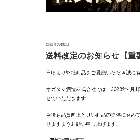
投
2023年3月31日
送料改定のお知らせ【重
稿
日:
日頃より弊社商品をご愛顧いただき誠に
オガタマ酒造株式会社では、2023年4月
せていただきます。
今後も品質向上と良い商品の提供に努め
りますようお願い申し上げます。