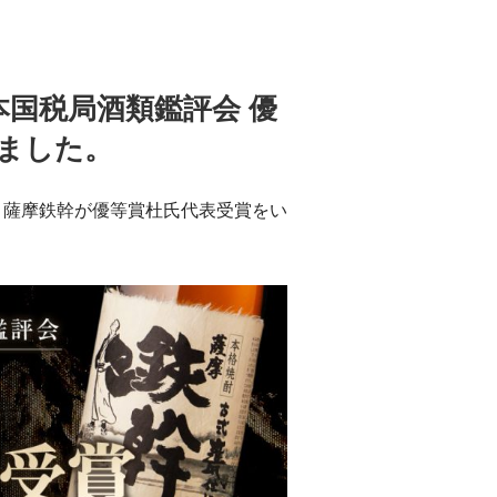
国税局酒類鑑評会 優
しました。
、薩摩鉄幹が優等賞杜氏代表受賞をい