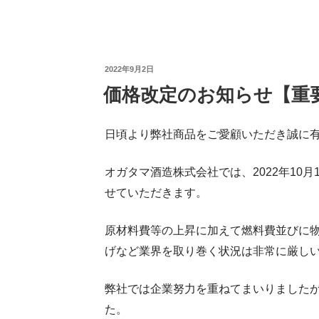
投
2022年9月2日
価格改定のお知らせ【重
稿
日:
日頃より弊社商品をご愛顧いただき誠に
オガタマ酒造株式会社では、2022年10
せていただきます。
原材料費等の上昇に加えて燃料費並びに
げなど業界を取り巻く状況は非常に厳し
弊社では企業努力を重ねてまいりました
た。