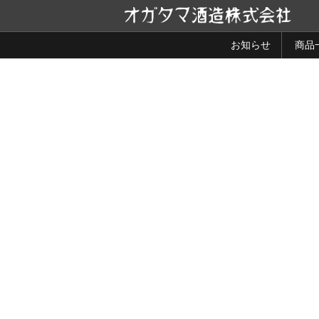
コ
ン
テ
お知らせ
商品
ン
ツ
へ
ス
キ
ッ
プ