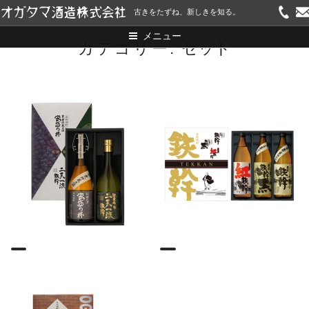
コ
古きをたずね、新しきを知る。
ン
メニュー
テ
カテゴリー:
セット
ン
ツ
へ
ス
キ
ッ
プ