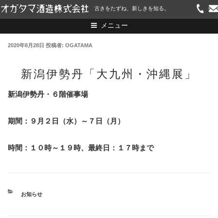
コ
古きをたずね、新しきを知る。
ン
メニュー
テ
ン
投
2020年8月28日
投稿者:
OGATAMA
ツ
稿
へ
新潟伊勢丹「大九州・沖縄展」
日:
ス
キ
新潟伊勢丹・６階催事場
ッ
プ
期間：９月２日（水）～７日（月）
時間：１０時～１９時、最終日：１７時まで
カ
お知らせ
テ