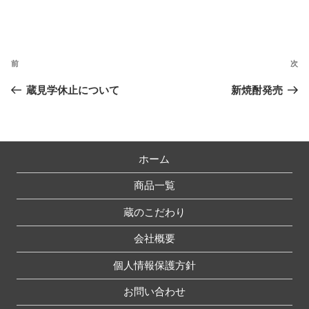
ゴ
リ
投
ー
稿
前
次
前
次
ナ
の
の
蔵見学休止について
新焼酎発売
ビ
投
投
ゲ
稿
稿
ー
シ
ホーム
ョ
商品一覧
ン
蔵のこだわり
会社概要
個人情報保護方針
お問い合わせ